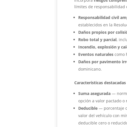
incorpora
riesgos compren
límites de responsabilidad 
Responsabilidad civil am
establecidos en la Resolu
Daños propios por colisió
Robo total y parcial
, inc
Incendio, explosión y ca
Eventos naturales
como h
Daños por pavimento irr
dominicano.
Características destacadas 
Suma asegurada
— normal
opción a valor pactado o 
Deducible
— porcentaje o
valor del vehículo con m
deducible cero o reducid