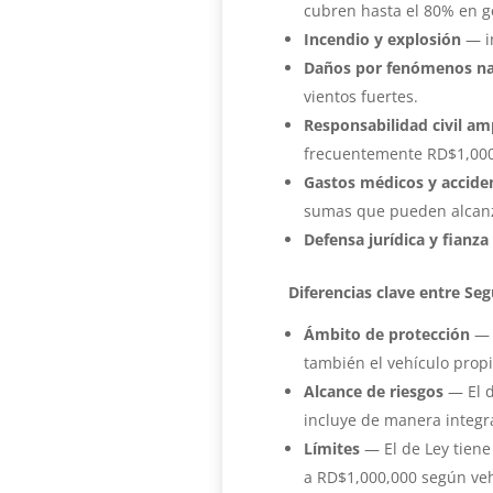
cubren hasta el 80% en g
Incendio y explosión
— i
Daños por fenómenos na
vientos fuertes.
Responsabilidad civil am
frecuentemente RD$1,000
Gastos médicos y accide
sumas que pueden alcanz
Defensa jurídica y fianza
Diferencias clave entre Seg
Ámbito de protección
— E
también el vehículo propi
Alcance de riesgos
— El d
incluye de manera integra
Límites
— El de Ley tiene
a RD$1,000,000 según veh