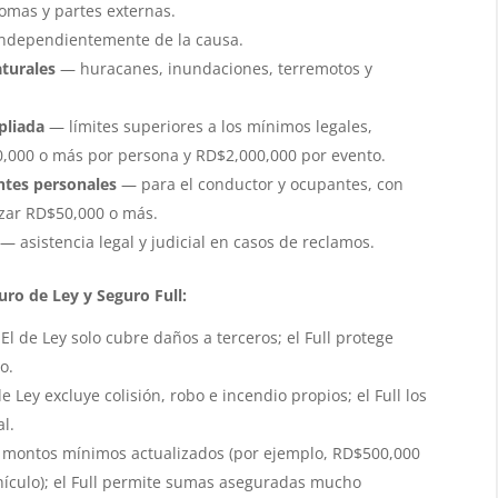
omas y partes externas.
ndependientemente de la causa.
turales
— huracanes, inundaciones, terremotos y
pliada
— límites superiores a los mínimos legales,
,000 o más por persona y RD$2,000,000 por evento.
ntes personales
— para el conductor y ocupantes, con
ar RD$50,000 o más.
— asistencia legal y judicial en casos de reclamos.
uro de Ley y Seguro Full:
l de Ley solo cubre daños a terceros; el Full protege
o.
e Ley excluye colisión, robo e incendio propios; el Full los
l.
 montos mínimos actualizados (por ejemplo, RD$500,000
ículo); el Full permite sumas aseguradas mucho