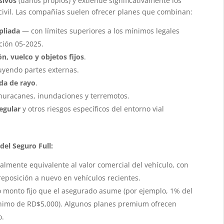
sivos
(daños propios) y extiende significativamente los
civil. Las compañías suelen ofrecer planes que combinan:
pliada
— con límites superiores a los mínimos legales
ción 05-2025.
n, vuelco y objetos fijos
.
luyendo partes externas.
ída de rayo
.
uracanes, inundaciones y terremotos.
egular
y otros riesgos específicos del entorno vial
del Seguro Full:
mente equivalente al valor comercial del vehículo, con
reposición a nuevo en vehículos recientes.
 monto fijo que el asegurado asume (por ejemplo, 1% del
ínimo de RD$5,000). Algunos planes premium ofrecen
o.