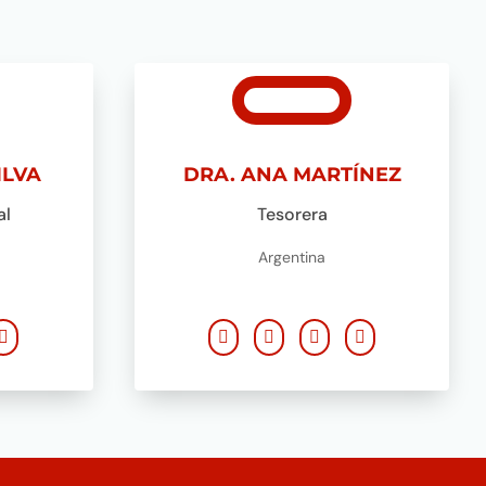
ILVA
DRA. ANA MARTÍNEZ
al
Tesorera
Argentina




