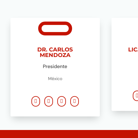
DR. CARLOS
LI
MENDOZA
Presidente
México



