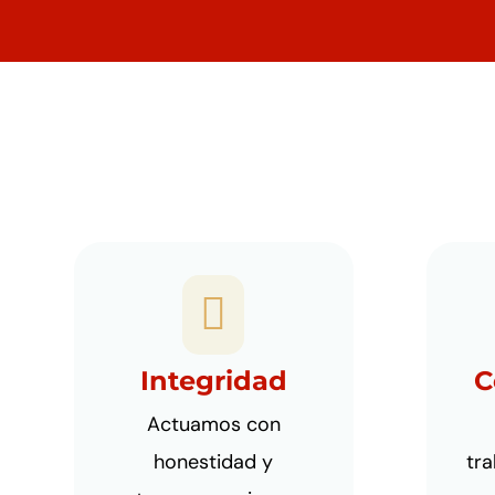
1

Integridad
C
Actuamos con
honestidad y
tra