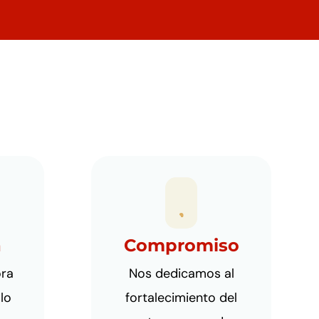
1
1

a
Compromiso
ora
Nos dedicamos al
lo
fortalecimiento del