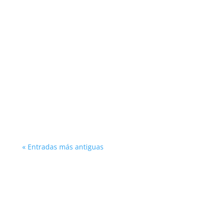
En el dinámico panorama del sector
asegurador...
« Entradas más antiguas