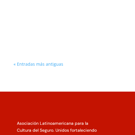
En el dinámico panorama del sector
asegurador...
« Entradas más antiguas
Asociación Latinoamericana para la
Cultura del Seguro. Unidos fortaleciendo