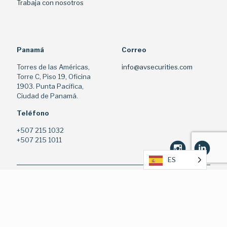
Trabaja con nosotros
Panamá
Correo
Torres de las Américas,
info@avsecurities.com
Torre C, Piso 19, Oficina
1903. Punta Pacífica,
Ciudad de Panamá.
Teléfono
+507 215 1032
+507 215 1011
ES
Entidad Regulada y Supervisada por la Superintendencia del
Mercado de Valores. Licencia Casa de Valores (Res. 63-10) y
Administrador de Inversiones (Res. 146-17)
© 2020 AV Securities Inc. All Rights Reserved