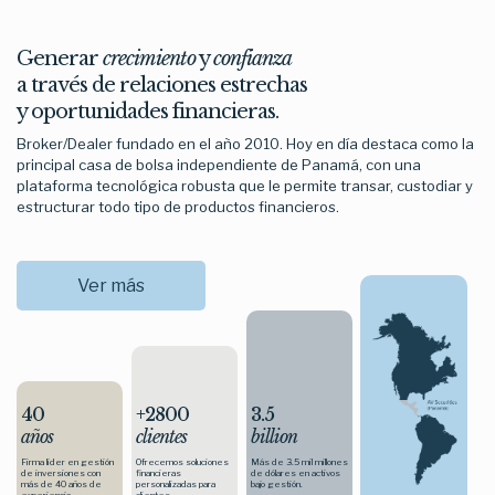
Generar
crecimiento
y
confianza
a través de relaciones estrechas
y oportunidades financieras.
Broker/Dealer fundado en el año 2010. Hoy en día destaca como la
principal casa de bolsa independiente de Panamá, con una
plataforma tecnológica robusta que le permite transar, custodiar y
estructurar todo tipo de productos financieros.
Ver más
40
+2800
3.5
años
clientes
billion
Firma líder en gestión
Ofrecemos soluciones
Más de 3.5 mil millones
de inversiones con
financieras
de dólares en activos
más de 40 años de
personalizadas para
bajo gestión.
experiencia.
clientes.